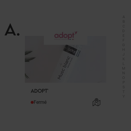
A
A
.
B
C
D
E
F
G
H
J
K
L
M
N
O
P
S
ADOPT'
T
Y
Fermé