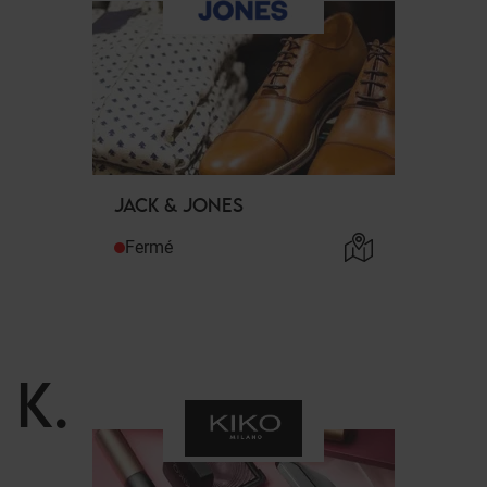
JACK & JONES
Fermé
K
.