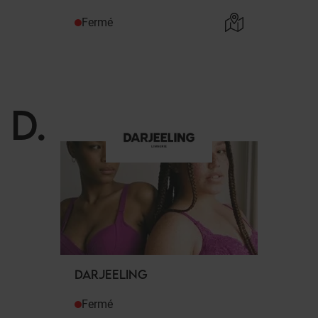
Fermé
D
.
DARJEELING
Fermé