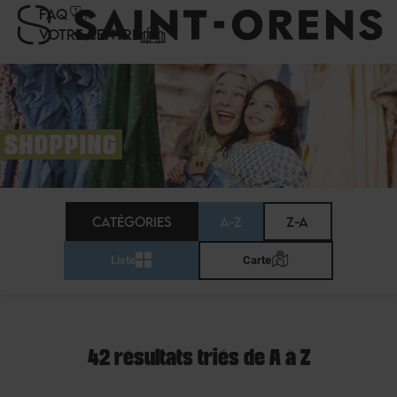
Panneau de gestion des cookies
FAQ
VOTRE CENTRE
SHOPPING
CATÉGORIES
A-Z
Z-A
Liste
Carte
42 résultats triés de A à Z