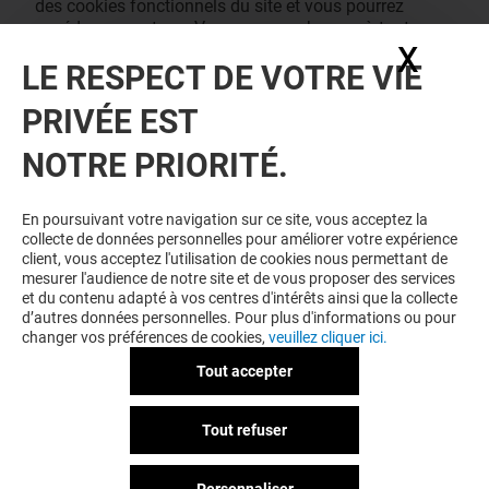
des cookies fonctionnels du site et vous pourrez
accéder au contenu. Vous pouvez changer à tout
X
Masq
moment vos consentements des cookies dans notre
LE RESPECT DE VOTRE VIE
page de management des cookies.
J'ACCEPTE
PRIVÉE EST
NOTRE PRIORITÉ.
En poursuivant votre navigation sur ce site, vous acceptez la
collecte de données personnelles pour améliorer votre expérience
client, vous acceptez l'utilisation de cookies nous permettant de
mesurer l'audience de notre site et de vous proposer des services
et du contenu adapté à vos centres d'intérêts ainsi que la collecte
d’autres données personnelles. Pour plus d'informations ou pour
changer vos préférences de cookies,
veuillez cliquer ici.
Tout accepter
Tout refuser