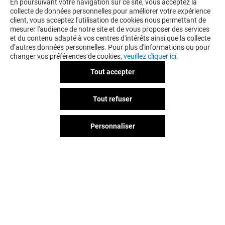
Ne manquez pas notre surprenante barbe à papa
En poursuivant votre navigation sur ce site, vous acceptez la
magique, qui se transforme en fleurs ou arbore les
collecte de données personnelles pour améliorer votre expérience
client, vous acceptez l'utilisation de cookies nous permettant de
couleurs de l'arc-en-ciel, pour émerveiller petits et
mesurer l'audience de notre site et de vous proposer des services
grands. Pour une pause gourmande, rendez-vous à
et du contenu adapté à vos centres d'intérêts ainsi que la collecte
notre espace de restauration accessible par la Porte
d’autres données personnelles. Pour plus d'informations ou pour
B, où une variété de saveurs vous attendent. Vous
changer vos préférences de cookies,
veuillez cliquer ici.
trouverez également l’entrée de l’hypermarché Leclerc
à la Porte A, ainsi que le Fitness Park à la Porte C
Tout accepter
pour vos séances de sport.
Restez informé des derniers événements, promotions
et tendances en parcourant nos actualités.
Tout refuser
Au Centre Commercial Saint Orens, profitez d’un
espace moderne, agréable, et idéal pour une journée
shopping réussie. Rejoignez-nous pour une
Personnaliser
expérience shopping exceptionnelle !
Vous avez quitté Saint Orens ?
L'aventure continue sur les