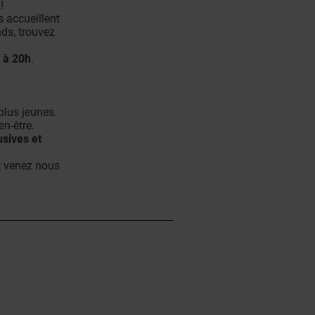
!
 accueillent
ds, trouvez
 à 20h
.
 plus jeunes.
en-être.
usives et
t venez nous