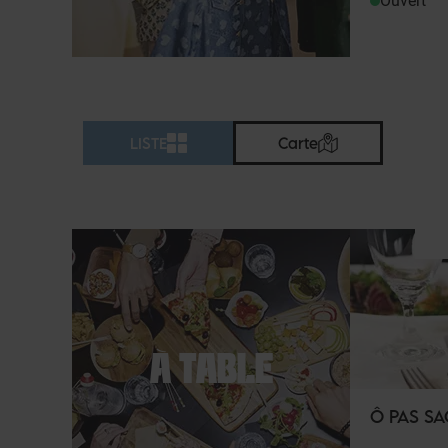
Ouvert
LISTE
Carte
À TABLE
Ô PAS S