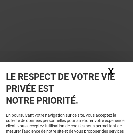
X
Masq
LE RESPECT DE VOTRE VIE
PRIVÉE EST
VOUS EN VOULEZ PLUS ? VOUS
NOTRE PRIORITÉ.
AIMEREZ PEUT-ÊTRE
En poursuivant votre navigation sur ce site, vous acceptez la
collecte de données personnelles pour améliorer votre expérience
client, vous acceptez l'utilisation de cookies nous permettant de
mesurer l'audience de notre site et de vous proposer des services