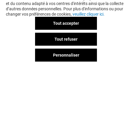
et du contenu adapté à vos centres d'intérêts ainsi que la collecte
d’autres données personnelles. Pour plus d'informations ou pour
changer vos préférences de cookies,
veuillez cliquer ici.
Tout accepter
GÉNÉRALE D'OPTIQUE
PHARMACIE L
Tout refuser
Fermé
Fermé
Personnaliser
Vous avez quitté Saint Orens ?
L'aventure continue sur les
réseaux sociaux !