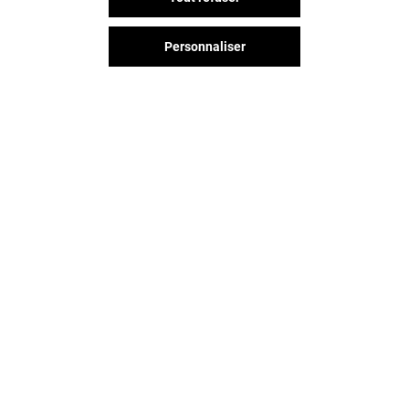
Personnaliser
Vous avez quitté Saint Orens ?
L'aventure continue sur les
réseaux sociaux !
SAINT ORENS & VOUS