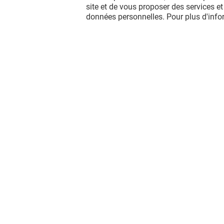
site et de vous proposer des services et
données personnelles. Pour plus d'inf
GÉNÉRALE D'OPTIQUE
PHARMAC
Ouvert
Ouvert
Vous avez quitté Saint Orens ?
L'aventure continue sur les réseaux
sociaux !