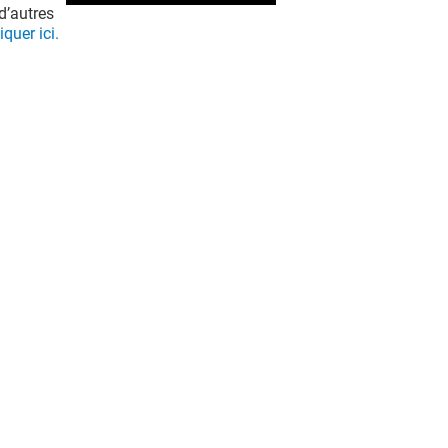
d’autres
iquer ici.
EN VOIR PLUS ! (14)